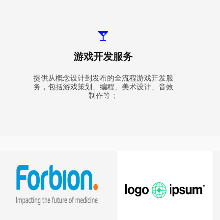
游戏开发服务
提供从概念设计到发布的全流程游戏开发服
务，包括游戏策划、编程、美术设计、音效
制作等；