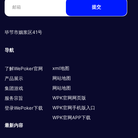
提交
毕节市姻浆区41号
导航
xml地图
了解WePoker官网
网站地图
产品展示
网站地图
集团游戏
WPK官网网页版
服务宗旨
WPK官网手机版入口
登录WePoker下载
WPK官网APP下载
最新内容